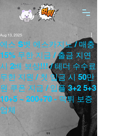
Aug 13, 2025
에스 S벳 에스카지노 / 매충
15% 무한 지급 / 출금 지연
시 2배 보상!!! / 테더 수수료
무한 지원 / 첫 입금 시 50만
원 쿠폰 지급 / 입플 3+2 5+3
10+5 ~ 200+70 - 먹튀 보증
업체