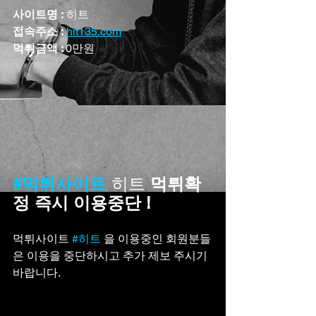
사이트명 :
 히트
접속주소 :
hit135.com
먹튀금액 : 
0만원
#먹튀사이트
히트 
먹튀확
정 즉시 이용중단 !
먹튀사이트 
#히트
 을 이용중인 회원분들
은 이용을 중단하시고 추가 제보 주시기 
바랍니다.