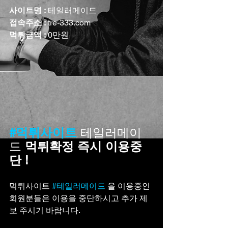
사이트명 :
 테일러메이드
접속주소 :
 tre-333.com
먹튀금액 :
 0만원
#먹튀사이트
테일러메이
드 
먹튀확정 즉시 이용중
단 !
먹튀사이트 
#테일러메이드
 을 이용중인 
회원분들은 이용을 중단하시고 추가 제
보 주시기 바랍니다.