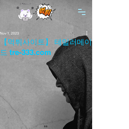
Nov 1, 2023
【먹튀사이트】 테일러메이
드 tre-333.com