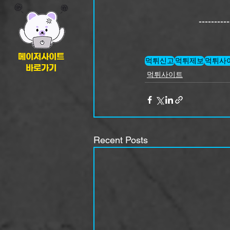
                     -------
메이저사이트
먹튀신고
먹튀제보
먹튀사
​바로가기
먹튀사이트
Recent Posts