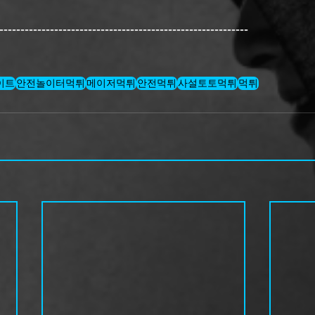
--------------------------------------------------------------
이트
안전놀이터먹튀
메이저먹튀
안전먹튀
사설토토먹튀
먹튀