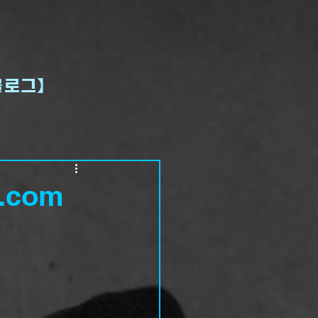
블로그】
.com