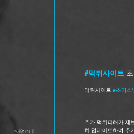
#먹튀사이트
초
먹튀사이트 
#초이스
추가 먹튀피해가 제보
히 업데이트하여 추가