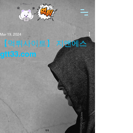
Mar 19, 2024
【먹튀사이트】 지앤에스
gtt33.com