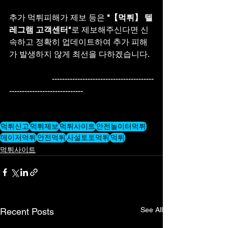
추가 먹튀피해가 제보 등은 
"【먹튀】 텔
레그램 고객센터"
로 제보해주신다면 신
속하고 정확히 업데이트하여 추가 피해
가 발생하지 않게 최선을 다하겠습니다.
                     ----------------------------------------
-----------------------------
먹튀신고
먹튀제보
먹튀사이트
안전놀이터먹튀
메이저먹튀
안전먹튀
사설토토먹튀
먹튀
먹튀사이트
See All
Recent Posts