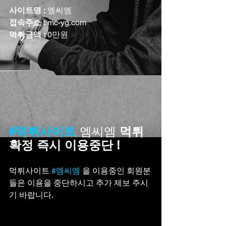
사이트명 :
 엠씨엠
접속주소 :
 mc-yg.com
먹튀금액 :
 0만원
#먹튀사이트
엠씨엠 
먹튀
확정 즉시 이용중단 !
먹튀사이트 
#엠씨엠
 을 이용중인 회원분
들은 이용을 중단하시고 추가 제보 주시
기 바랍니다.