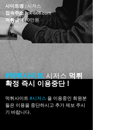
사이트명 :
 시저스
접속주소 :
 ck-666.com
먹튀금액 :
 0만원
#먹튀사이트
시저스 
먹튀
확정 즉시 이용중단 !
먹튀사이트 
#시저스
 을 이용중인 회원분
들은 이용을 중단하시고 추가 제보 주시
기 바랍니다.