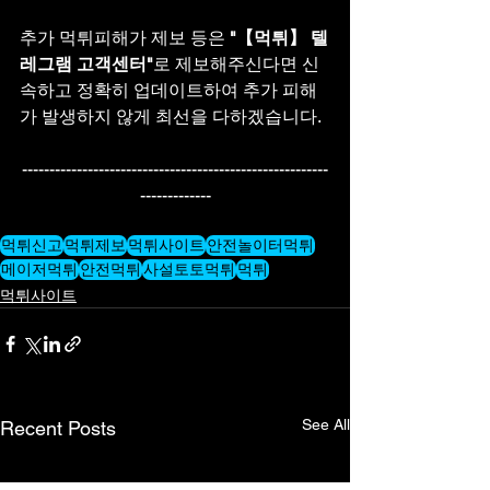
추가 먹튀피해가 제보 등은 
"【먹튀】 텔
레그램 고객센터"
로 제보해주신다면 신
속하고 정확히 업데이트하여 추가 피해
가 발생하지 않게 최선을 다하겠습니다.
--------------------------------------------------------
-------------
먹튀신고
먹튀제보
먹튀사이트
안전놀이터먹튀
메이저먹튀
안전먹튀
사설토토먹튀
먹튀
먹튀사이트
See All
Recent Posts