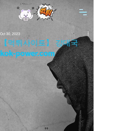
Oct 30, 2023
【먹튀사이트】 강대국
kok-power.com